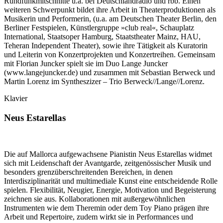
Rundfunkmitschnitte u.a. bei Deutschlandradio und rbb. Einen
weiteren Schwerpunkt bildet ihre Arbeit in Theaterproduktionen als
Musikerin und Performerin, (u.a. am Deutschen Theater Berlin, den
Berliner Festspielen, Künstlergruppe »club real«, Schauplatz
International, Staatsoper Hamburg, Staatstheater Mainz, HAU,
Teheran Independent Theater), sowie ihre Tätigkeit als Kuratorin
und Leiterin von Konzertprojekten und Konzertreihen. Gemeinsam
mit Florian Juncker spielt sie im Duo Lange Juncker
(www.langejuncker.de) und zusammen mit Sebastian Berweck und
Martin Lorenz im Syntheszizer – Trio Berweck//Lange//Lorenz.
Klavier
Neus Estarellas
Die auf Mallorca aufgewachsene Pianistin Neus Estarellas widmet
sich mit Leidenschaft der Avantgarde, zeitgenössischer Musik und
besonders grenzüberschreitenden Bereichen, in denen
Interdisziplinarität und multimediale Kunst eine entscheidende Rolle
spielen. Flexibilität, Neugier, Energie, Motivation und Begeisterung
zeichnen sie aus. Kollaborationen mit außergewöhnlichen
Instrumenten wie dem Theremin oder dem Toy Piano prägen ihre
Arbeit und Repertoire, zudem wirkt sie in Performances und