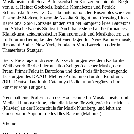
Musiktheater mit. So z. B. in szenischen Konzerten unter der Regie
von u. a. Heiner Goebbels, Isabelle Kranabetter und Patrick
Schimanski. Sie war zu Gast bei internationalen Ensembles wie dem
Ensemble Modern, Ensemble Ascolta Stuttgart und Crossing Lines
Barcelona. Solo-Konzerte fanden statt bei Sampler Sèries Barcelona
und Südseite Nachts Stuttgart. Auch hatte sie teil an Performances,
Klangkunst, zeitgenössischer Kammermusik und Musiktheater, u. a.
im Futurum Berlin, bei den Wittener Tagen für Neue Kammermusik,
Resonant Bodies New York, Fundació Miro Barcelona oder im
Theaterhaus Stuttgart.
Sie ist Preisträgerin diverser Auszeichnungen wie dem Karlsruher
Wettbewerb für die Interpretation Zeitgenössischer Musik, dem
Premi Primer Palau in Barcelona und dem Preis für hervorragende
Leistungen des DAAD. Mehrere Aufnahmen für den Rundfunk
(BR, Deutschlandfunk, Catalunya Radio, u. w.) ergänzen ihre
künstlerische Tätigkeit.
Neus hält eine Professur an der Hochschule für Musik Theater und
Medien Hannover inne, leitet die Klasse für Zeitgenössische Musik
(Klavier) an der Hochschule für Musik Nürnberg, und lehrt am
Conservatori Superior de les Illes Balears (Mallorca).
Violine