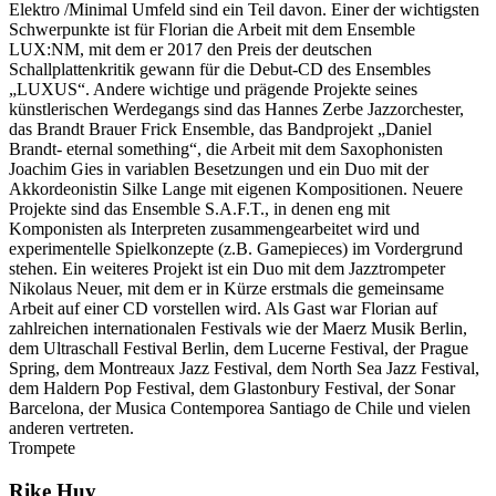
Elektro /Minimal Umfeld sind ein Teil davon. Einer der wichtigsten
Schwerpunkte ist für Florian die Arbeit mit dem Ensemble
LUX:NM, mit dem er 2017 den Preis der deutschen
Schallplattenkritik gewann für die Debut-CD des Ensembles
„LUXUS“. Andere wichtige und prägende Projekte seines
künstlerischen Werdegangs sind das Hannes Zerbe Jazzorchester,
das Brandt Brauer Frick Ensemble, das Bandprojekt „Daniel
Brandt- eternal something“, die Arbeit mit dem Saxophonisten
Joachim Gies in variablen Besetzungen und ein Duo mit der
Akkordeonistin Silke Lange mit eigenen Kompositionen. Neuere
Projekte sind das Ensemble S.A.F.T., in denen eng mit
Komponisten als Interpreten zusammengearbeitet wird und
experimentelle Spielkonzepte (z.B. Gamepieces) im Vordergrund
stehen. Ein weiteres Projekt ist ein Duo mit dem Jazztrompeter
Nikolaus Neuer, mit dem er in Kürze erstmals die gemeinsame
Arbeit auf einer CD vorstellen wird. Als Gast war Florian auf
zahlreichen internationalen Festivals wie der Maerz Musik Berlin,
dem Ultraschall Festival Berlin, dem Lucerne Festival, der Prague
Spring, dem Montreaux Jazz Festival, dem North Sea Jazz Festival,
dem Haldern Pop Festival, dem Glastonbury Festival, der Sonar
Barcelona, der Musica Contemporea Santiago de Chile und vielen
anderen vertreten.
Trompete
Rike Huy