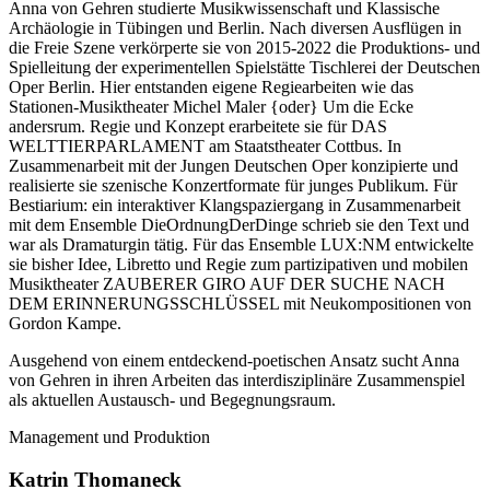
Anna von Gehren studierte Musikwissenschaft und Klassische
Archäologie in Tübingen und Berlin. Nach diversen Ausflügen in
die Freie Szene verkörperte sie von 2015-2022 die Produktions- und
Spielleitung der experimentellen Spielstätte Tischlerei der Deutschen
Oper Berlin. Hier entstanden eigene Regiearbeiten wie das
Stationen-Musiktheater Michel Maler {oder} Um die Ecke
andersrum. Regie und Konzept erarbeitete sie für DAS
WELTTIERPARLAMENT am Staatstheater Cottbus. In
Zusammenarbeit mit der Jungen Deutschen Oper konzipierte und
realisierte sie szenische Konzertformate für junges Publikum. Für
Bestiarium: ein interaktiver Klangspaziergang in Zusammenarbeit
mit dem Ensemble DieOrdnungDerDinge schrieb sie den Text und
war als Dramaturgin tätig. Für das Ensemble LUX:NM entwickelte
sie bisher Idee, Libretto und Regie zum partizipativen und mobilen
Musiktheater ZAUBERER GIRO AUF DER SUCHE NACH
DEM ERINNERUNGSSCHLÜSSEL mit Neukompositionen von
Gordon Kampe.
Ausgehend von einem entdeckend-poetischen Ansatz sucht Anna
von Gehren in ihren Arbeiten das interdisziplinäre Zusammenspiel
als aktuellen Austausch- und Begegnungsraum.
Management und Produktion
Katrin Thomaneck