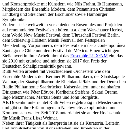
und Konzertprojekte mit Künstlern wie Nils Frahm, Ib Hausmann,
Mitgliedern des Ensemble Modern, dem Posaunisten Christian
Lindberg und Streichern der Bochumer sowie Hamburger
Symphoniker.
Zudem ist sie weltweit in verschiedenen Ensembles und Projekten
auf renommierten Festivals zu hören, u.a. dem Warschauer Herbst,
dem World New Music Festival, dem Ultraschall Festival Berlin,
dem Schleswig-Holstein Musik Festival, den Festspielen
Mecklenburg-Vorpommern, dem Festival de música contemporánea
Santiago de Chile und dem Festival de México. Einen wichtigen
Stellenwert in ihrer Arbeit nimmt das
Ensemble LUX:NM
ein, das
sie 2010 mit gründete und mit dem sie 2017 den Preis der
Deutschen Schallplattenkritik gewann.
Ruth Velten arbeitet mit verschiedenen Orchestern wie dem
Ensemble Modern, den Berliner Philharmonikern, der Staatskapelle
Weimar, der Staatsphilharmonie Rheinland-Pfalz und der Deutschen
Radio Philharmonie Saarbrücken Kaiserslautern unter namhaften
Dirigenten wie Péter Eötvös, Karlheinz Steffens, Sakari Oramo,
Ingo Metzmacher, Markus Stenz und John Storgårds.
Als Dozentin unterrichtet Ruth Velten regelmäßig in Meisterkursen
und gibt so ihre Erfahrungen an Nachwuchssaxophonisten und
Komponisten weiter. Seit 2018 unterrichtet sie an der Hochschule
für Musik Franz Liszt Weimar.
Neben ihrer Tätigkeit als Interpretin ist sie als Kuratorin, Leiterin
und Impulsgeberin von Konzertreihen und Projekten in der