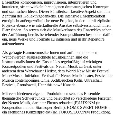
Ensembles komponieren, improvisieren, interpretieren und
kuratieren, sie entwickeln ihre eigenen dramaturgischen Konzepte
und szenischen Ideen. Dieser künstlerisch-kreative Aspekt steht im
Zentrum des Kollektivgedankens. Die intensive Ensemblearbeit
ermöglicht außergewöhnliche neue Projekte, in der interdisziplinäre
Projekte ebenso wie interkulturelle Ansätze selbstverständlich ihren
Platz finden. So setzen sich die MusikerInnen des Ensembles neben
der Aufführung bereits bestehender Kompositionen besonders dafür
ein, neue Werke und Formate zu initiieren und in ihr Repertoire
aufzunehmen.
Als gefragte KammermusikerInnen und auf internationalen
Wettbewerben ausgezeichnete MusikerInnen sind die
InstrumentalistInnen des Ensembles regelmäßig auf wichtigen
Konzertpodien und Festivals der Neuen Musik zu Gast, unter
anderem dem Warschauer Herbst, dem World New Music Festival,
MaerzMusik, Infektion! Festival für Neues Musiktheater, Festival de
Música contemporánea Chile, AchtBrücken Köln, Ultraschall
Festival, Groudswell, Hear this now! Kanada.
Mit verschiedenen eigenen Produktionen setzt das Ensemble
thematische Schwerpunkte und beleuchtet so verschiedene Facetten
der Neuen Musik, darunter Fluxus reloaded (F)LUX:NM (in
Kooperation mit der Staatsoper Berlin), HOME SWEET HOME –
ein szenisches Konzertprojekt (IM FOKUS/LUX:NM Produktion),