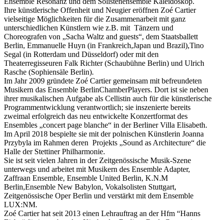
Ensemble Resonanz und dem Solistenensemble Kaleidoskop.
Ihre künstlerische Offenheit und Neugier eröffnen Zoé Cartier
vielseitige Möglichkeiten für die Zusammenarbeit mit ganz
unterschiedlichen Künstlern wie z.B. mit Tänzern und
Choreografen von „Sacha Waltz and guests“, dem Staatsballett
Berlin, Emmanuelle Huyn (in Frankreich,Japan und Brazil),Tino
Segal (in Rotterdam und Düsseldorf) oder mit den
Theaterregisseuren Falk Richter (Schaubühne Berlin) und Ulrich
Rasche (Sophiensäle Berlin).
Im Jahr 2009 gründete Zoé Cartier gemeinsam mit befreundeten
Musikern das Ensemble BerlinChamberPlayers. Dort ist sie neben
ihrer musikalischen Aufgabe als Cellistin auch für die künstlerische
Programmentwicklung verantwortlich; sie inszenierte bereits
zweimal erfolgreich das neu entwickelte Konzertformat des
Ensembles „concert page blanche“ in der Berliner Villa Elisabeth.
Im April 2018 bespielte sie mit der polnischen Künstlerin Joanna
Przybyla im Rahmen deren Projekts „Sound as Architecture“ die
Halle der Stettiner Philharmonie.
Sie ist seit vielen Jahren in der Zeitgenössische Musik-Szene
unterwegs und arbeitet mit Musikern des Ensemble Adapter,
Zaffraan Ensemble, Ensemble United Berlin, K.N.M
Berlin,Ensemble New Babylon, Vokalsolisten Stuttgart,
Zeitgenössische Oper Berlin und verstärkt mit dem Ensemble
LUX:NM.
Zoé Cartier hat seit 2013 einen Lehrauftrag an der Hfm “Hanns