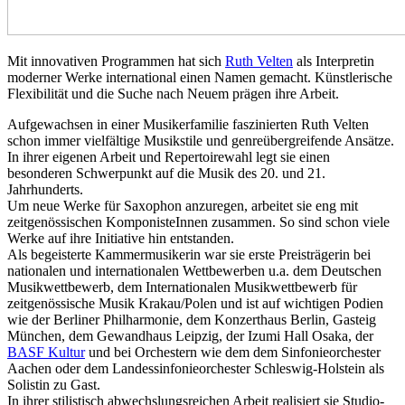
Mit innovativen Programmen hat sich
Ruth Velten
als Interpretin
moderner Werke international einen Namen gemacht. Künstlerische
Flexibilität und die Suche nach Neuem prägen ihre Arbeit.
Aufgewachsen in einer Musikerfamilie faszinierten Ruth Velten
schon immer vielfältige Musikstile und genreübergreifende Ansätze.
In ihrer eigenen Arbeit und Repertoirewahl legt sie einen
besonderen Schwerpunkt auf die Musik des 20. und 21.
Jahrhunderts.
Um neue Werke für Saxophon anzuregen, arbeitet sie eng mit
zeitgenössischen KomponisteInnen zusammen. So sind schon viele
Werke auf ihre Initiative hin entstanden.
Als begeisterte Kammermusikerin war sie erste Preisträgerin bei
nationalen und internationalen Wettbewerben u.a. dem Deutschen
Musikwettbewerb, dem Internationalen Musikwettbewerb für
zeitgenössische Musik Krakau/Polen und ist auf wichtigen Podien
wie der Berliner Philharmonie, dem Konzerthaus Berlin, Gasteig
München, dem Gewandhaus Leipzig, der Izumi Hall Osaka, der
BASF Kultur
und bei Orchestern wie dem dem Sinfonieorchester
Aachen oder dem Landessinfonieorchester Schleswig-Holstein als
Solistin zu Gast.
In ihrer stilistisch abwechslungsreichen Arbeit realisiert sie Studio-