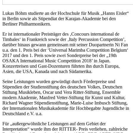
Lukas Böhm studierte an der Hochschule für Musik „Hanns Eisler“
in Berlin sowie als Stipendiat der Karajan-Akademie bei den
Berliner Philharmonikern.
Er ist internationaler Preisträger des ‚Concours international de
Timbales‘ in Frankreich sowie der ‚Italy Percussion Competition’,
darüber hinaus gewann gemeinsam mit seiner Duopartnerin Ni Fan
u.a. den 1. Preis bei der ‘Universal Marimba Competition Belgium‘
2017 und den 1. Preis sowie zwei Sonderpreise bei der „19th
OSAKA International Music Competition 2018’ in Japan.
Konzertreisen und Gast-Dozenturen führten ihn durch Europa,
Asien, die USA, Kanada und nach Südamerika.
Seine Leistungen wurden gewürdigt durch Förderpreise und
Stipendien der Studienstiftung des deutschen Volkes, Deutschen
Stiftung Musikleben, Oscar und Vera Ritter-Stiftung, Ensemble
modern Akademie, Manfred Vetter-Stiftung für Kunst und Kultur,
Richard Wagner Stipendienstiftung, Marie-Luise Imbusch Stiftung,
der Internationalen Musikakademie für Hochbegabte Jugendliche in
Deutschland e.V. u.a.
Für „außergewöhnliche Leistungen auf dem Gebiet der
Interpretation“ wurde ihm der RITTER- Preis verliehen, zahlreiche