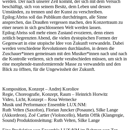
werden. Der nach unserer Zeit kommt, der sich mit dem Versuch
beschäftigt, sich von seinem Besitz, dem Leben und dessen
Umständen, zu trennen und der Kunst zu verschreiben.
Epilog:Abriss soll das Publikum durchdringen, alle Sinne
ansprechen, das Draußen vergessen machen, den Konzertraum zu
einer neuen in sich geschlossenen Welt werden lassen.
Epilog:Abriss soll mehr einen Zustand evozieren, denn einen
zeitlich begrenzten Abend, die vielen dystopischen Formen der
Gegenwart in eine utopische Idee von Zukunft verwandeln. Dabei
werden verschiedene Revolutionen durchlaufen, in denen die
Zuschauer*innen gemeinsam mit den Musiker*innen nach und nach
die Kontrolle verlieren, sich mehr verabschieden müssen, um sich in
eine morphende-transformierende Masse zu verwandeln und den
Blick zu öffnen, für die Ungewissheit der Zukunft.
Komposition, Konzept – Andrej Koroliov
Regie, Choreografie, Konzept, Raum – Heinrich Horwitz
Video, Licht, Konzept – Rosa Wernecke
Musik und Performance Ensemble LUX:NM:
Ruth Velten (Saxofon), Florian Juncker (Posaune), Silke Lange
(Akkordeon), Zoé Cartier (Violoncello), Martin Offik (Klangregie,
Sound) Produktionsleitung: Ruth Velten, Silke Lange