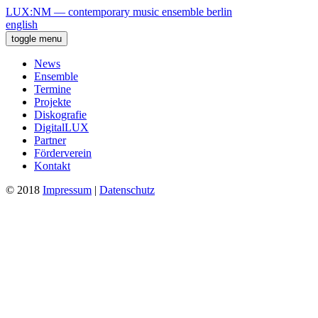
LUX:NM — contemporary music ensemble berlin
english
toggle menu
News
Ensemble
Termine
Projekte
Diskografie
DigitalLUX
Partner
Förderverein
Kontakt
© 2018
Impressum
|
Datenschutz