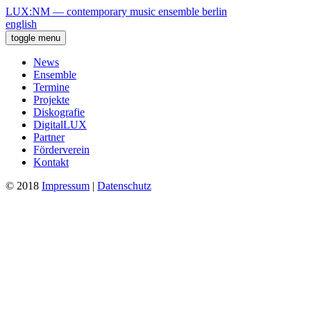
LUX:NM — contemporary music ensemble berlin
english
toggle menu
News
Ensemble
Termine
Projekte
Diskografie
DigitalLUX
Partner
Förderverein
Kontakt
© 2018
Impressum
|
Datenschutz