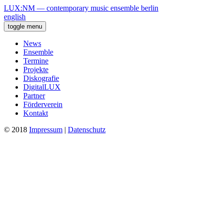
LUX:NM — contemporary music ensemble berlin
english
toggle menu
News
Ensemble
Termine
Projekte
Diskografie
DigitalLUX
Partner
Förderverein
Kontakt
© 2018
Impressum
|
Datenschutz