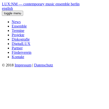
LUX:NM — contemporary music ensemble berlin
english
toggle menu
News
Ensemble
Termine
Projekte
Diskografie
DigitalLUX
Partner
Förderverein
Kontakt
© 2018
Impressum
|
Datenschutz